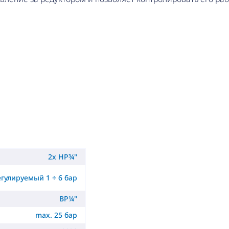
2x НР¾"
егулируемый 1 ÷ 6 бар
ВР¼"
max. 25 бар