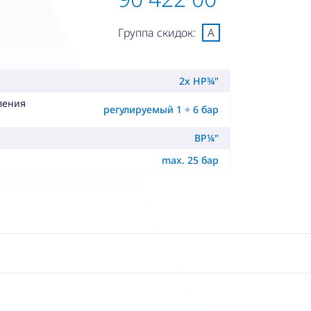
Группа скидок:
A
2x НР¾"
ления
регулируемый 1 ÷ 6 бар
ВР¼"
max. 25 бар