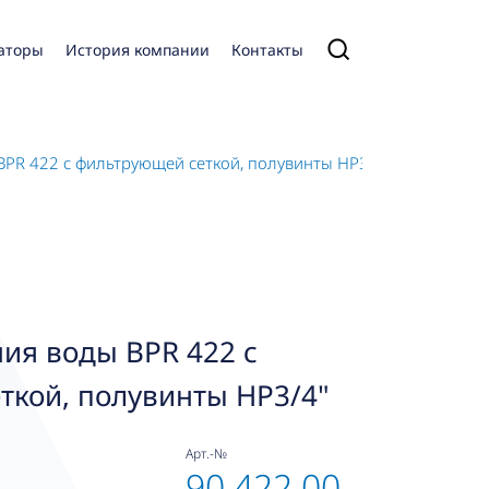
аторы
История компании
Контакты
BPR 422 с фильтрующей сеткой, полувинты НР3/4"
ия воды BPR 422 с
ткой, полувинты НР3/4"
Арт.-№
90 422 00