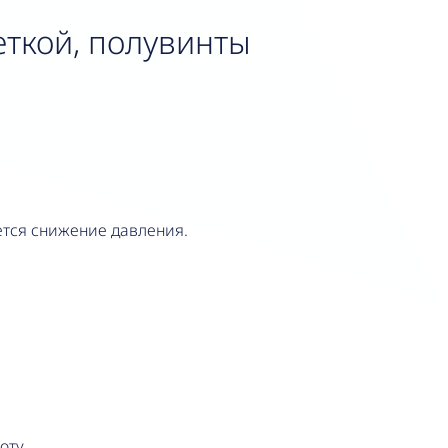
еткой, полувинты
ется снижение давления.
оту.