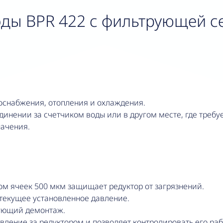
оды BPR 422 с фильтрующей с
доснабжения, отопления и охлаждения.
инении за счетчиком воды или в другом месте, где требу
начения.
ом ячеек 500 мкм защищает редуктор от загрязнений.
 текущее установленное давление.
ующий демонтаж.
ление за редуктором и позволяет контролировать его раб