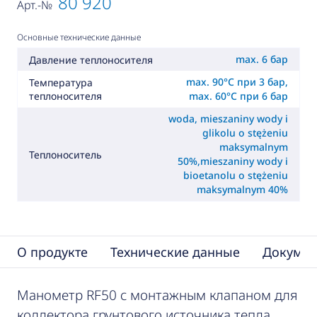
80 920
Арт.-№
Основные технические данные
max. 6 бар
Давление теплоносителя
max. 90°C при 3 бар,
Температура
теплоносителя
max. 60°C при 6 бар
woda, mieszaniny wody i
glikolu o stężeniu
maksymalnym
Теплоноситель
50%,mieszaniny wody i
bioetanolu o stężeniu
maksymalnym 40%
О продукте
Технические данные
Докумен
Манометр RF50 с монтажным клапаном для
коллектора грунтового источника тепла