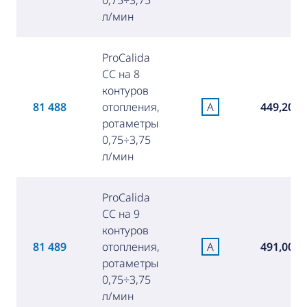
0,75÷3,75
л/мин
ProCalida
CC на 8
контуров
81 488
отопления,
A
449,20 €
ротаметры
0,75÷3,75
л/мин
ProCalida
CC на 9
контуров
81 489
отопления,
A
491,00 €
ротаметры
0,75÷3,75
л/мин