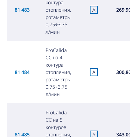
контура
81 483
отопления,
A
269,90 €
ротаметры
0,75÷3,75
л/мин
ProCalida
CC на 4
контура
81 484
отопления,
A
300,80 €
ротаметры
0,75÷3,75
л/мин
ProCalida
CC на 5
контуров
81 485
отопления,
A
343,00 €