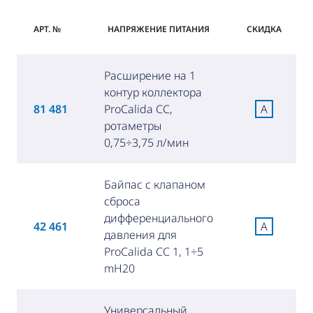
АРТ. №
НАПРЯЖЕНИЕ ПИТАНИЯ
СКИДКА
Расширение на 1
контур коллектора
81 481
ProCalida CC,
A
ротаметры
0,75÷3,75 л/мин
Байпас с клапаном
сброса
дифференциального
42 461
A
давления для
ProCalida CC 1, 1÷5
mH20
Универсальный