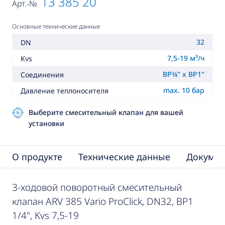
13 385 20
Арт.-№
Основные технические данные
32
DN
7,5-19 м³/ч
Kvs
ВР¾" x ВР1"
Соединения
max. 10 бар
Давление теплоносителя
Выберите смесительный клапан для вашей
установки
О продукте
Технические данные
Докумен
3-ходовой поворотный смесительный
клапан ARV 385 Vario ProClick, DN32, ВР1
1/4", Kvs 7,5-19