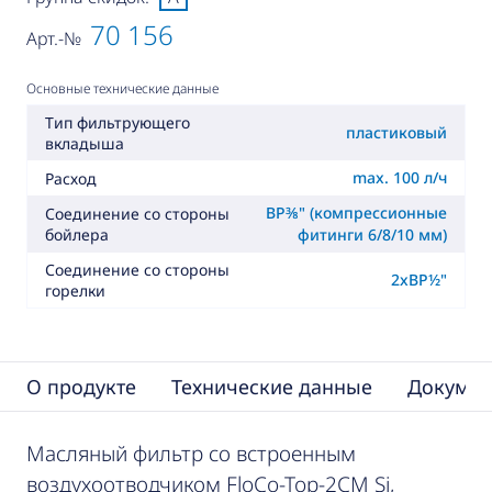
70 156
Арт.-№
Основные технические данные
Тип фильтрующего
пластиковый
вкладыша
max. 100 л/ч
Расход
ВР⅜" (компрессионные
Соединение со стороны
бойлера
фитинги 6/8/10 мм)
Соединение со стороны
2xВР½"
горелки
О продукте
Технические данные
Докумен
Масляный фильтр со встроенным
воздухоотводчиком FloCo-Top-2CM Si,