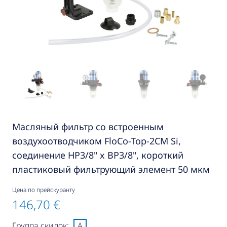
Масляный фильтр со встроенным
воздухоотводчиком FloCo-Top-2CM Si,
соединение НР3/8" x ВР3/8", короткий
пластиковый фильтрующий элемент 50 мкм
Цена по прейскуранту
146,70 €
Группа скидок:
A