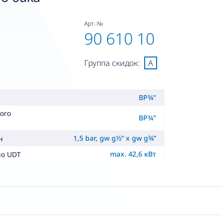
Арт.-№
90 610 10
Группа скидок:
A
ВР¾"
ого
ВР¾"
1,5 bar, gw g½” x gw g¾”
н
max. 42,6 кВт
но UDT