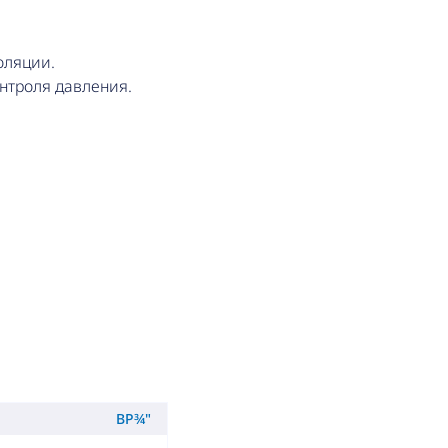
оляции.
нтроля давления.
ВР¾"