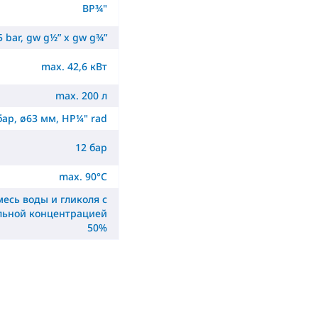
ВР¾"
5 bar, gw g½” x gw g¾”
max. 42,6 кВт
max. 200 л
бар, ø63 мм, НР¼" rad
12 бар
max. 90°C
месь воды и гликоля с
льной концентрацией
50%