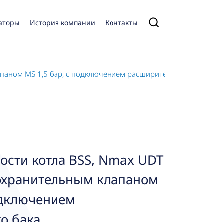
аторы
История компании
Контакты
лапаном MS 1,5 бар, с подключением расширительного бака
ости котла BSS, Nmax UDT
дохранительным клапаном
одключением
о бака