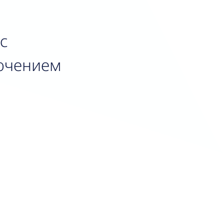
 с
лючением