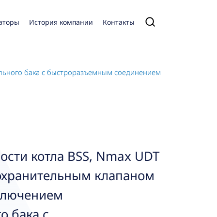
аторы
История компании
Контакты
ельного бака с быстроразъемным соединением
ости котла BSS, Nmax UDT
дохранительным клапаном
дключением
о бака с