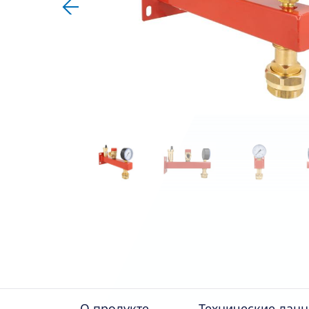
О продукте
Технические дан