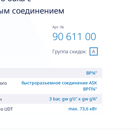
ым соединением
Арт.-№
90 611 00
Группа скидок:
A
ВР¾"
быстроразъемное соединение ASK
ого
ВРП¾"
3 bar, gw g½” x gw g¾”
н
max. 73,6 кВт
но UDT