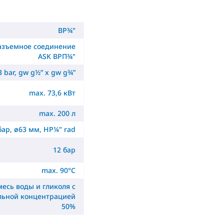
ВР¾"
азъемное соединение
ASK ВРП¾"
3 bar, gw g½” x gw g¾”
max. 73,6 кВт
max. 200 л
бар, ø63 мм, НР¼" rad
12 бар
max. 90°C
месь воды и гликоля с
льной концентрацией
50%