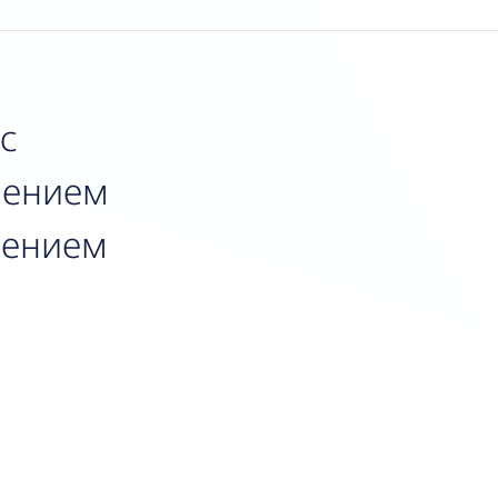
 с
чением
нением