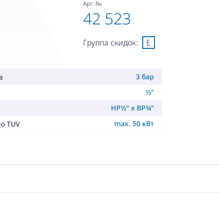
Арт.-№
42 523
Группа скидок:
E
3 бар
а
½"
НР½" x ВР¾"
max. 50 кВт
о TUV