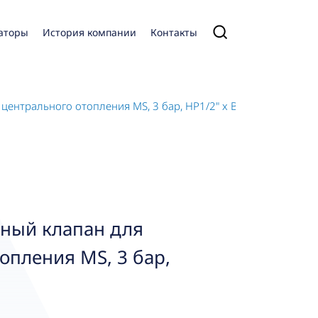
аторы
История компании
Контакты
ентрального отопления MS, 3 бар, НР1/2" x ВР3/4"
ный клапан для
опления MS, 3 бар,