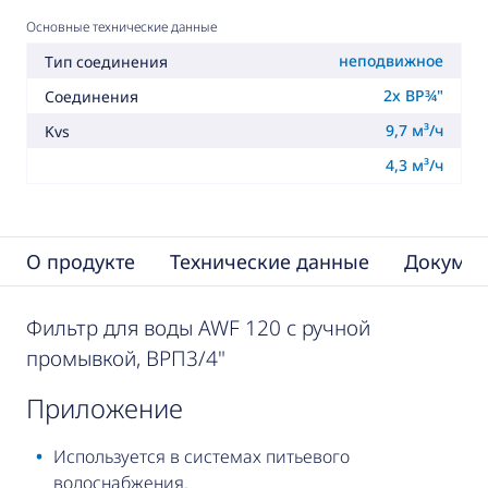
Основные технические данные
неподвижное
Тип соединения
2x ВР¾"
Соединения
9,7 м³/ч
Kvs
4,3 м³/ч
О продукте
Технические данные
Докумен
Фильтр для воды AWF 120 с ручной
промывкой, ВРП3/4"
приложение
Используется в системах питьевого
водоснабжения.