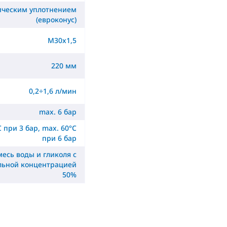
ническим уплотнением
(евроконус)
M30x1,5
220 мм
0,2÷1,6 л/мин
max. 6 бар
C при 3 бар, max. 60°C
при 6 бар
месь воды и гликоля с
льной концентрацией
50%