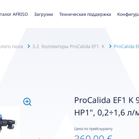
талог AFRISO
Загрузки
Техническая поддержка
Конфигур
плого пола
3.2. Коллекторы ProCalida EF1. K
ProCalida E
ProCalida EF1 K
НР1", 0,2÷1,6 л/
Цена по прейскуранту
360,00 €