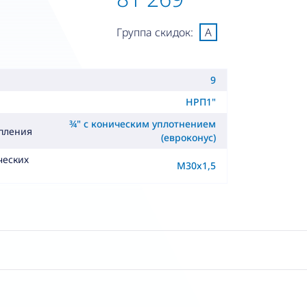
Группа скидок:
A
9
НРП1"
¾" с коническим уплотнением
пления
(евроконус)
ческих
M30x1,5