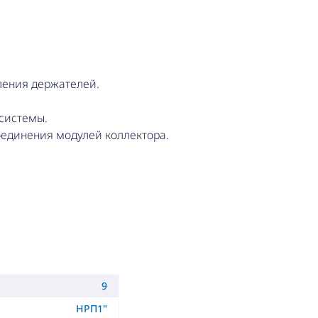
ления держателей.
системы.
оединения модулей коллектора.
9
НРП1"