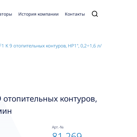
аторы
История компании
Контакты
F1 K 9 отопительных контуров, НР1", 0,2÷1,6 л/мин
 9 отопительных контуров,
мин
Арт.-№
81 269