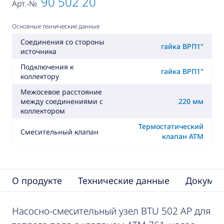
90 502 20
Арт.-№
Основные технические данные
Соединения со стороны
гайка ВРП1"
источника
Подключения к
гайка ВРП1"
коллектору
Межосевое расстояние
220 мм
между соединениями с
коллектором
Термостатический
Смесительный клапан
клапан ATM
О продукте
Технические данные
Докумен
Насосно-смесительный узел BTU 502 AP для