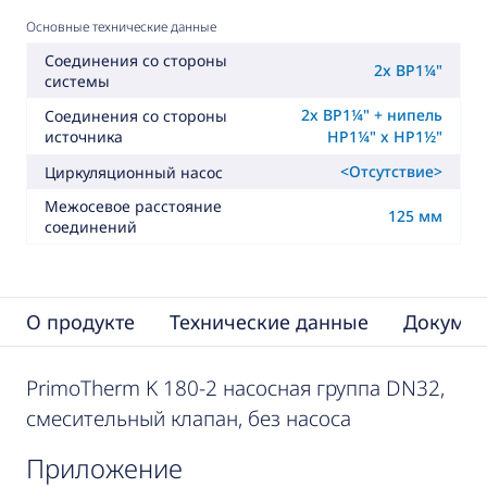
Основные технические данные
Соединения со стороны
2x ВР1¼"
системы
2x ВР1¼" + нипель
Соединения со стороны
источника
НР1¼" x НР1½"
<Отсутствие>
Циркуляционный насос
Межосевое расстояние
125 мм
соединений
О продукте
Технические данные
Докумен
PrimoTherm K 180-2 насосная группа DN32,
смесительный клапан, без насоса
приложение