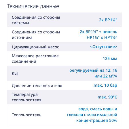
Технические данные
Соединения со стороны
2x ВР1¼"
системы
2x ВР1¼" + нипель
Соединения со стороны
источника
НР1¼" x НР1½"
<Отсутствие>
Циркуляционный насос
Межосевое расстояние
125 мм
соединений
регулируемый на 12, 16
Kvs
или 22 м³/ч
max. 10 бар
Давление теплоносителя
Температура
max. 90°C
теплоносителя
вода, смесь воды и
гликоля с максимальной
Теплоноситель
концентрацией 50%