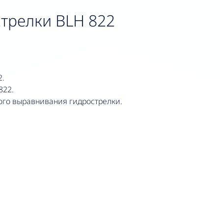
стрелки BLH 822
2.
822.
ого выравнивания гидрострелки.