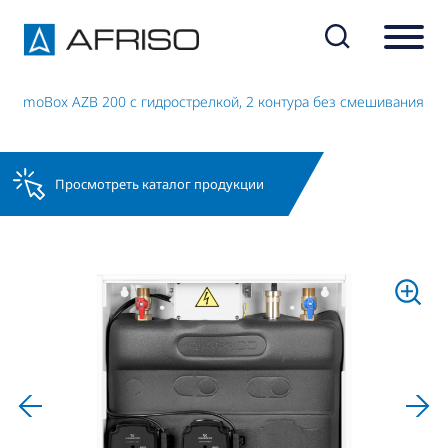
PrimoBox AZB 200 с гидрострелкой, 2 контура без смешивания
Просмотреть каталог продукции