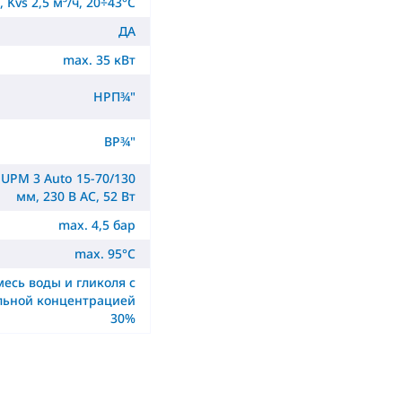
 Kvs 2,5 м³/ч, 20÷43°C
ДА
max. 35 кВт
НРП¾"
ВР¾"
 UPM 3 Auto 15-70/130
мм, 230 В AC, 52 Вт
max. 4,5 бар
max. 95°C
месь воды и гликоля с
льной концентрацией
30%