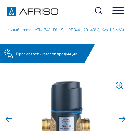
ительный клапан ATM 341, DN15, НРП3/4", 20÷43°C, Kvs 1,6 м³/ч
Просмотреть каталог продукции