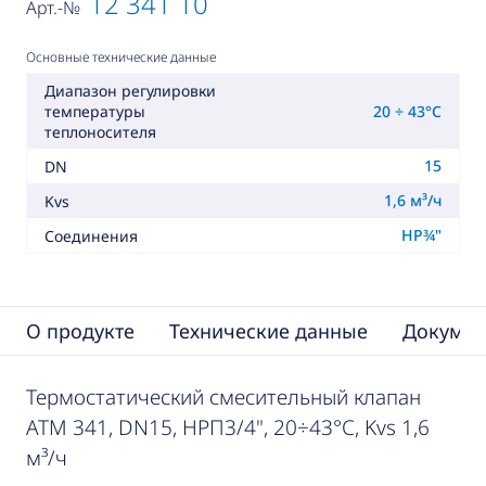
12 341 10
Арт.-№
Основные технические данные
Диапазон регулировки
20 ÷ 43°C
температуры
теплоносителя
15
DN
1,6 м³/ч
Kvs
НР¾"
Соединения
О продукте
Технические данные
Докумен
Термостатический смесительный клапан
ATM 341, DN15, НРП3/4", 20÷43°C, Kvs 1,6
м³/ч