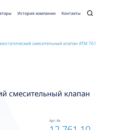
аторы
История компании
Контакты
рмостатический смесительный клапан ATM 761
ий смесительный клапан
Арт.-№
12 761 10