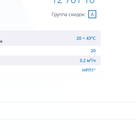
Группа скидок:
A
20 ÷ 43°C
я
20
3,2 м³/ч
НРП1"