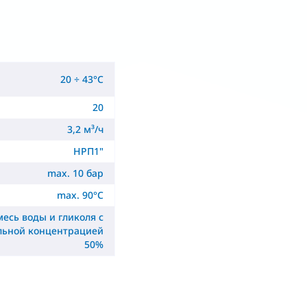
20 ÷ 43°C
20
3,2 м³/ч
НРП1"
max. 10 бар
max. 90°C
месь воды и гликоля с
льной концентрацией
50%