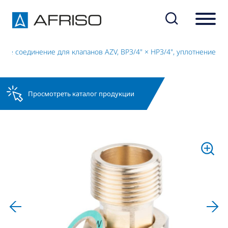
вое соединение для клапанов AZV, ВР3/4" × НР3/4", уплотнение
Просмотреть каталог продукции