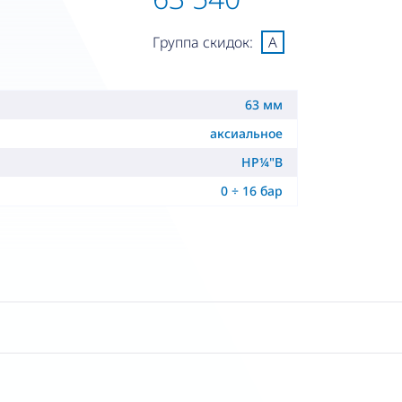
Группа скидок:
A
63 мм
аксиальное
НР¼"B
0 ÷ 16 бар