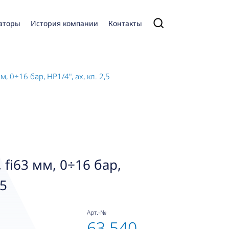
аторы
История компании
Контакты
, 0÷16 бар, НР1/4", ax, кл. 2,5
 fi63 мм, 0÷16 бар,
,5
Арт.-№
63 540