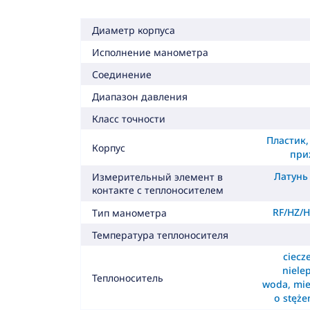
Диаметр корпуса
Исполнение манометра
Соединение
Диапазон давления
Класс точности
Пластик,
Корпус
при
Латунь 
Измерительный элемент в
контакте с теплоносителем
RF/HZ/H
Тип манометра
Температура теплоносителя
ciecz
nielep
Теплоноситель
woda, mie
o stęże