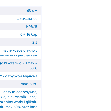
63 мм
аксиальное
НР¼"B
0 ÷ 16 бар
2,5
 пластиковое стекло с
жимным креплением
(с PF-сталью) - Tmax ≤
60°C
Y - с трубкой Бурдона
max. 60°C
e i gazy (nieagresywne,
kie, niekrystalizujące):
szaniny wody i glikolu
niu max 50% oraz inne