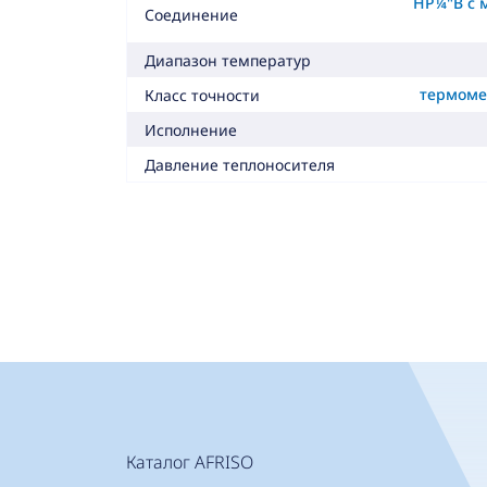
НР¼"B с 
Соединение
Диапазон температур
термомет
Класс точности
Исполнение
Давление теплоносителя
Каталог AFRISO