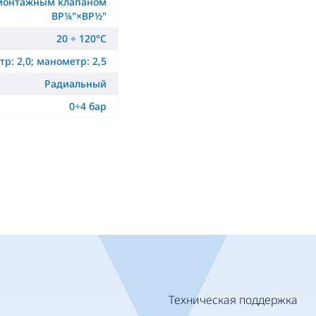
монтажным клапаном
ВР¼"×ВР½"
20 ÷ 120°C
р: 2,0; манометр: 2,5
Радиальный
0÷4 бар
Техническая поддержка