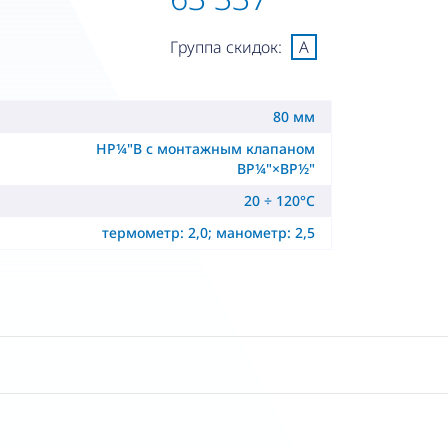
Группа скидок:
A
80 мм
НР¼"B с монтажным клапаном
ВР¼"×ВР½"
20 ÷ 120°C
термометр: 2,0; манометр: 2,5