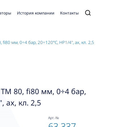
аторы
История компании
Контакты
i80 мм, 0÷4 бар, 20÷120°C, НР1/4", ax, кл. 2,5
M 80, fi80 мм, 0÷4 бар,
 ax, кл. 2,5
Арт.-№
63 337