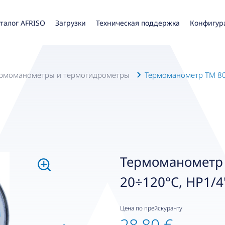
талог AFRISO
Загрузки
Техническая поддержка
Конфигур
Термоманометры и термогидрометры
Термоманометр TM 80, f
Термоманометр T
20÷120°C, НР1/4",
Цена по прейскуранту
28,80 €